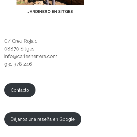
JARDINERO EN SITGES
C/ Creu Roja 1
08870 Sitges
info@carlesherrera.com
931 378 246
Contacto
Déjanos una reseña en Google