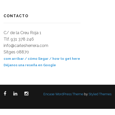
CONTACTO
C/ de la Creu Roja 1
Tlf. 931 378 246
info@carlesherrera.com
Sitges 08870
com arribar / cómo llegar / how to get here
Déjanos una reseña en Google
Encase WordPress Theme
by
Styled Themes