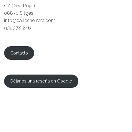
C/ Creu Roja 1
08870 Sitges
info@carlesherrera.com
931 378 246
Contacto
Déjanos una reseña en Google