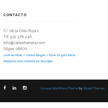
CONTACTO
C/ de la Creu Roja 1
Tlf. 931 378 246
info@carlesherrera.com
Sitges 08870
com arribar / cómo llegar / how to get here
Déjanos una reseña en Google
Encase WordPress Theme
by
Styled Themes