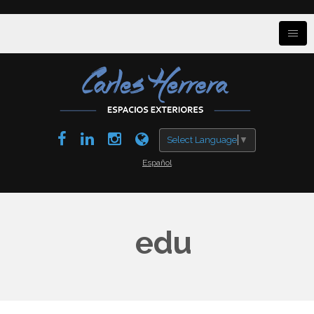
Select Language
▼
Español
edu