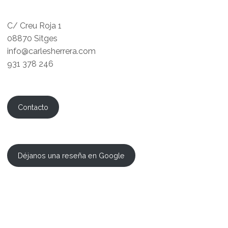
C/ Creu Roja 1
08870 Sitges
info@carlesherrera.com
931 378 246
Contacto
Déjanos una reseña en Google