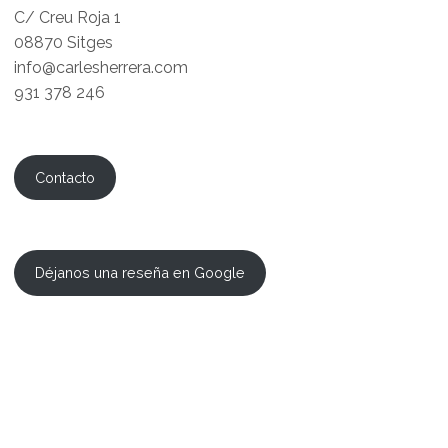
C/ Creu Roja 1
08870 Sitges
info@carlesherrera.com
931 378 246
Contacto
Déjanos una reseña en Google