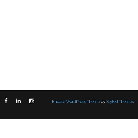
Encase WordPress Theme
by
Styled Themes