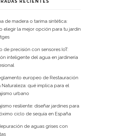
RADAS RECIENTES
ma de madera o tarima sintética:
 elegir la mejor opción para tu jardín
itges
o de precisión con sensores IoT:
ión inteligente del agua en jardinería
esional
eglamento europeo de Restauración
a Naturaleza: qué implica para el
ajismo urbano
jismo resiliente: diseñar jardines para
róximo ciclo de sequía en España
depuración de aguas grises con
tas