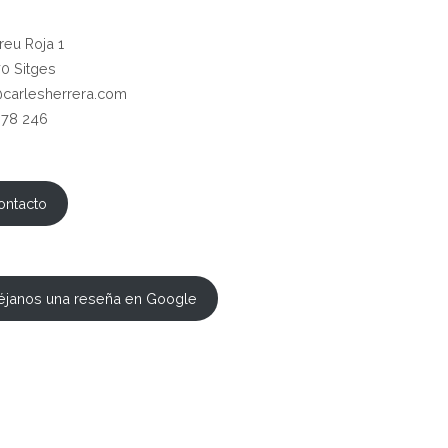
reu Roja 1
0 Sitges
@carlesherrera.com
378 246
ontacto
éjanos una reseña en Google