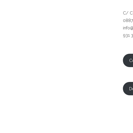
C/ C
0887
info
931 
C
D