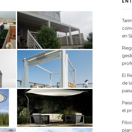
ENT
PERGOLA
Tari
cómo
en S
Rieg
gest
prof
El R
de l
pais
Paisa
el p
Fito
plan